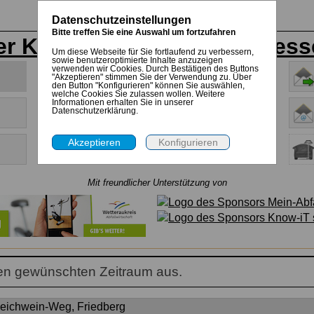
Datenschutzeinstellungen
Bitte treffen Sie eine Auswahl um fortzufahren
er Kreisstadt Friedberg (Hess
Um diese Webseite für Sie fortlaufend zu verbessern,
sowie benutzeroptimierte Inhalte anzuzeigen
verwenden wir Cookies. Durch Bestätigen des Buttons
Anleitung
"Akzeptieren" stimmen Sie der Verwendung zu. Über
den Button "Konfigurieren" können Sie auswählen,
welche Cookies Sie zulassen wollen. Weitere
Informationen erhalten Sie in unserer
Datenschutzerklärung.
Allgemeine Informationen
Infos zu den Abfallarten
Mit freundlicher Unterstützung von
en gewünschten Zeitraum aus.