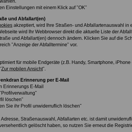
swählen.
en Einstellungen mit einem Klick auf "OK"
ße und Abfallart(en)
okies
akzeptiert, wird Ihre Straßen- und Abfallartenauswahl in
ebseite wird Ihr Webbrowser direkt die aktuelle Liste der Abfal
raße und Abfallart(en) dennoch ändern. Klicken Sie auf die Sch
eich "Anzeige der Abfalltermine" vor.
timiert für mobile Endgeräte (z.B. Handy, Smartphone, iPhone e
"
Zur mobilen Ansicht
".
Denkdran Erinnerung per E-Mail
an Erinnerungs E-Mail
"Profilverwaltung"
fil löschen"
n Sie ihr Profil unwiderruflich löschen"
 Adresse, Straßenauswahl, Abfallarten etc. ist damit unwiderrufl
l versehentlich gelöscht haben, so nutzen Sie erneut die Registr