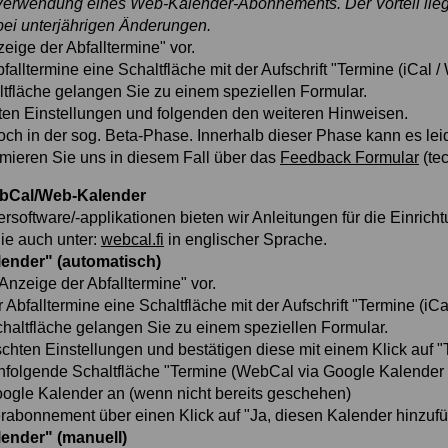
Verwendung eines Web-Kalender-Abonnements. Der Vorteil liegt
bei unterjährigen Änderungen.
ige der Abfalltermine" vor.
alltermine eine Schaltfläche mit der Aufschrift "Termine (iCal /
ltfläche gelangen Sie zu einem speziellen Formular.
hten Einstellungen und folgenden den weiteren Hinweisen.
och in der sog. Beta-Phase. Innerhalb dieser Phase kann es lei
mieren Sie uns in diesem Fall über das
Feedback Formular
(te
ebCal/Web-Kalender
rsoftware/-applikationen bieten wir Anleitungen für die Einric
ie auch unter:
webcal.fi
in englischer Sprache.
ender" (automatisch)
nzeige der Abfalltermine" vor.
Abfalltermine eine Schaltfläche mit der Aufschrift "Termine (iCa
chaltfläche gelangen Sie zu einem speziellen Formular.
schten Einstellungen und bestätigen diese mit einem Klick auf 
chfolgende Schaltfläche "Termine (WebCal via Google Kalender
oogle Kalender an (wenn nicht bereits geschehen)
rabonnement über einen Klick auf "Ja, diesen Kalender hinzuf
ender" (manuell)