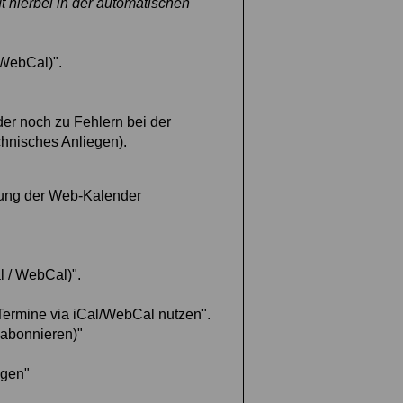
 hierbei in der automatischen
 WebCal)".
der noch zu Fehlern bei der
chnisches Anliegen).
htung der Web-Kalender
l / WebCal)".
"Termine via iCal/WebCal nutzen".
 abonnieren)"
ügen"